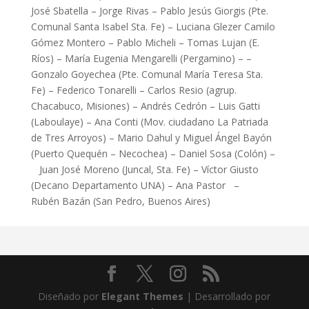
José Sbatella – Jorge Rivas – Pablo Jesús Giorgis (Pte.
Comunal Santa Isabel Sta. Fe) – Luciana Glezer Camilo
Gómez Montero – Pablo Micheli – Tomas Lujan (E.
Ríos) – María Eugenia Mengarelli (Pergamino) – –
Gonzalo Goyechea (Pte. Comunal María Teresa Sta.
Fe) – Federico Tonarelli – Carlos Resio (agrup.
Chacabuco, Misiones) – Andrés Cedrón – Luis Gatti
(Laboulaye) – Ana Conti (Mov. ciudadano La Patriada
de Tres Arroyos) – Mario Dahul y Miguel Ángel Bayón
(Puerto Quequén – Necochea) – Daniel Sosa (Colón) –
Juan José Moreno (Juncal, Sta. Fe) – Víctor Giusto
(Decano Departamento UNA) – Ana Pastor –
Rubén Bazán (San Pedro, Buenos Aires)
Diseñado por
Elegant Themes
| Desarrollado por