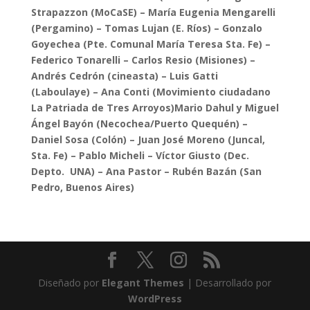
Strapazzon (MoCaSE) – María Eugenia Mengarelli
(Pergamino) – Tomas Lujan (E. Ríos) – Gonzalo
Goyechea (Pte. Comunal María Teresa Sta. Fe) –
Federico Tonarelli – Carlos Resio (Misiones) –
Andrés Cedrón (cineasta) – Luis Gatti
(Laboulaye) – Ana Conti (Movimiento ciudadano
La Patriada de Tres Arroyos)Mario Dahul y Miguel
Ángel Bayón (Necochea/Puerto Quequén) –
Daniel Sosa (Colón) – Juan José Moreno (Juncal,
Sta. Fe) – Pablo Micheli – Víctor Giusto (Dec.
Depto. UNA) – Ana Pastor – Rubén Bazán (San
Pedro, Buenos Aires)
Diseñado por
Elegant Themes
| Desarrollado por
WordPress