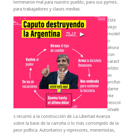
terminaron mal para nuestro pueblo, para sus pymes,
para trabajadores y clases medias.
Este
viejo
model
o
ahora
con
caract
erístic
as
profun
dame
nte
neocol
oniale
s recurrió a la construcción de La Libertad Avanza
sobre la base de la carroña o lo más corrompido de la
peor política. Autoritarios y represores, menemistas,