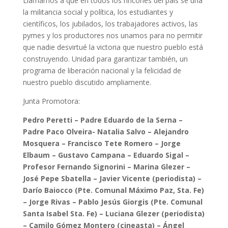
Llamamos a que en todos los rincones del país se una
la militancia social y política, los estudiantes y
científicos, los jubilados, los trabajadores activos, las
pymes y los productores nos unamos para no permitir
que nadie desvirtué la victoria que nuestro pueblo está
construyendo. Unidad para garantizar también, un
programa de liberación nacional y la felicidad de
nuestro pueblo discutido ampliamente.
Junta Promotora:
Pedro Peretti – Padre Eduardo de la Serna –
Padre Paco Olveira- Natalia Salvo – Alejandro
Mosquera – Francisco Tete Romero – Jorge
Elbaum – Gustavo Campana – Eduardo Sigal –
Profesor Fernando Signorini – Marina Glezer –
José Pepe Sbatella – Javier Vicente (periodista) –
Darío Baiocco (Pte. Comunal Máximo Paz, Sta. Fe)
– Jorge Rivas – Pablo Jesús Giorgis (Pte. Comunal
Santa Isabel Sta. Fe) – Luciana Glezer (periodista)
– Camilo Gómez Montero (cineasta) – Ángel